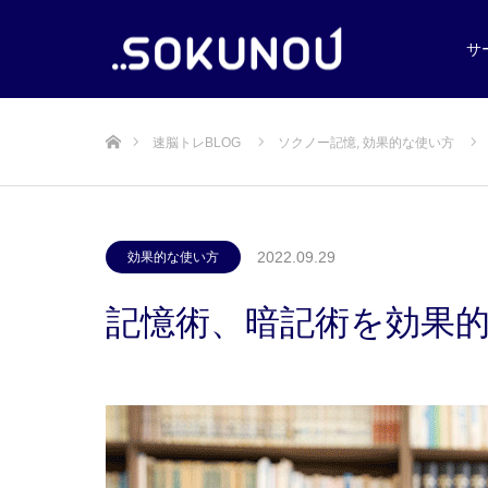
サ
ホーム
速脳トレBLOG
ソクノー記憶
,
効果的な使い方
2022.09.29
効果的な使い方
記憶術、暗記術を効果