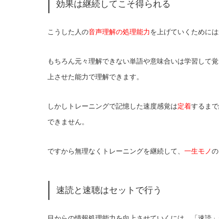
効果は継続してこそ得られる
こうした人の
音声理解の処理能力
を上げていくためには
もちろん元々理解できない単語や意味合いは学習して覚
上させた能力で理解できます。
しかしトレーニングで記憶した速度感覚は
定着
するまで
できません。
ですから無理なくトレーニングを継続して、
一生モノ
の
速読と速聴はセットで行う
目からの情報処理能力を向上させていくには、「速読」