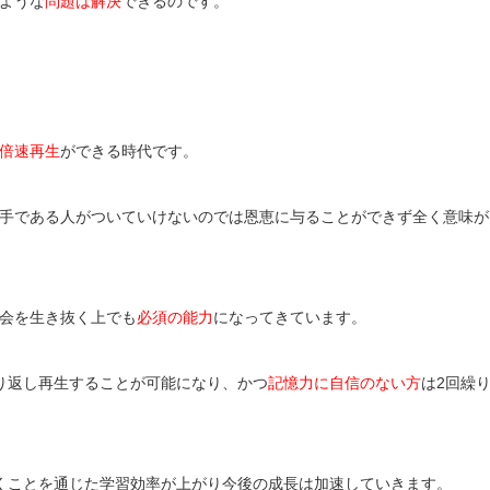
ような
問題は解決
できるのです。
倍速再生
ができる時代です。
手である人がついていけないのでは恩恵に与ることができず全く意味が
会を生き抜く上でも
必須の能力
になってきています。
り返し再生することが可能になり、かつ
記憶力に自信のない方
は2回繰
くことを通じた学習効率が上がり今後の成長は加速していきます。