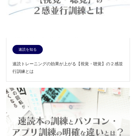
速読を知る
速読トレーニングの効果が上がる【視覚・聴覚】の２感並
行訓練とは