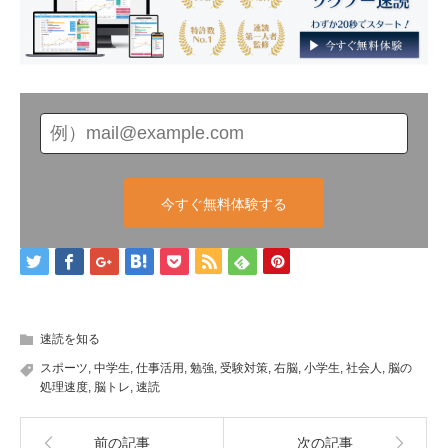
今すぐ無料体験する
速読を知る
スポーツ
,
中学生
,
仕事活用
,
勉強
,
受験対策
,
右脳
,
小学生
,
社会人
,
脳の
処理速度
,
脳トレ
,
速読
前の記事
次の記事