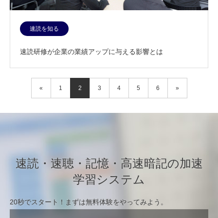
速読を知る
速読研修が企業の業績アップに与える影響とは
«
1
2
3
4
5
6
»
速読・速聴・記憶・高速暗記の加速
学習システム
20秒でスタート！まずは無料体験をやってみよう。