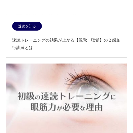
速読を知る
速読トレーニングの効果が上がる【視覚・聴覚】の２感並
行訓練とは