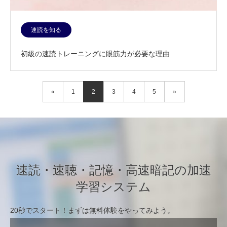
速読を知る
初級の速読トレーニングに眼筋力が必要な理由
«
1
2
3
4
5
»
速読・速聴・記憶・高速暗記の加速
学習システム
20秒でスタート！まずは無料体験をやってみよう。