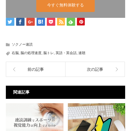
今すぐ無料体験する
ソクノー速読
右脳
,
脳の処理速度
,
脳トレ
,
英語・英会話
,
速聴
前の記事
次の記事
関連記事