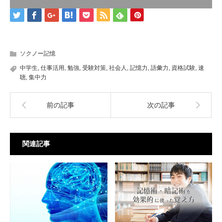
ソクノー記憶
中学生
,
仕事活用
,
勉強
,
受験対策
,
社会人
,
記憶力
,
語彙力
,
資格試験
,
速
聴
,
集中力
前の記事
次の記事
関連記事