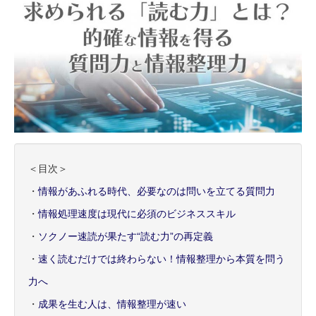
＜目次＞
・
情報があふれる時代、必要なのは問いを立てる質問力
・
情報処理速度は現代に必須のビジネススキル
・
ソクノー速読が果たす“読む力”の再定義
・
速く読むだけでは終わらない！情報整理から本質を問う
力へ
・
成果を生む人は、情報整理が速い