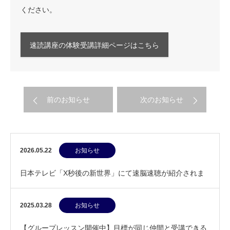
ください。
速読講座の体験受講詳細ページはこちら
前のお知らせ
次のお知らせ
2026.05.22
お知らせ
日本テレビ「X秒後の新世界」にて速脳速聴が紹介されま
す
2025.03.28
お知らせ
【グループレッスン開催中】目標が同じ仲間と受講できる