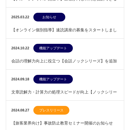
速読講座
2025.03.22
お知らせ
【オンライン個別指導】速読講座の募集をスタートしまし
た
2024.10.22
機能アップデート
会話の理解力向上に役立つ【会話ノックシリーズ】を追加
しました
2024.09.18
機能アップデート
文章読解力・計算力の処理スピードが向上【ノックシリー
ズ】を公開しました
2024.08.27
プレスリリース
【旅客業界向け】事故防止教育セミナー開催のお知らせ