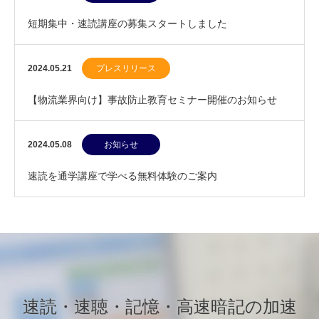
短期集中・速読講座の募集スタートしました
2024.05.21
プレスリリース
【物流業界向け】事故防止教育セミナー開催のお知らせ
（5/23）
2024.05.08
お知らせ
速読を通学講座で学べる無料体験のご案内
速読・速聴・記憶・高速暗記の加速