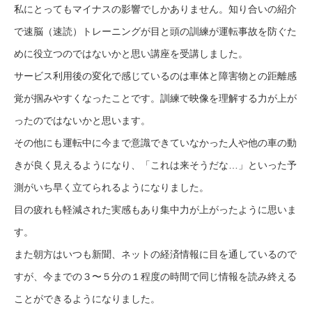
私にとってもマイナスの影響でしかありません。知り合いの紹介
で速脳（速読）トレーニングが⽬と頭の訓練が運転事故を防ぐた
めに役⽴つのではないかと思い講座を受講しました。
サービス利⽤後の変化で感じているのは⾞体と障害物との距離感
覚が掴みやすくなったことです。訓練で映像を理解する⼒が上が
ったのではないかと思います。
その他にも運転中に今まで意識できていなかった⼈や他の⾞の動
きが良く⾒えるようになり、「これは来そうだな…」といった予
測がいち早く⽴てられるようになりました。
⽬の疲れも軽減された実感もあり集中⼒が上がったように思いま
す。
また朝⽅はいつも新聞、ネットの経済情報に⽬を通しているので
すが、今までの３〜５分の１程度の時間で同じ情報を読み終える
ことができるようになりました。