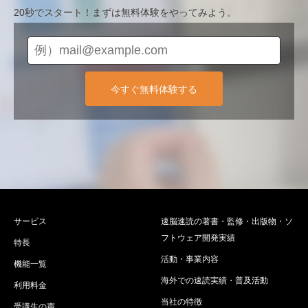
20秒でスタート！まずは無料体験をやってみよう。
今すぐ無料体験する
サービス
速脳速読の著書・監修・出版物・ソ
フトウェア開発実績
特長
活動・事業内容
機能一覧
海外での速読実績・普及活動
利用料金
当社の特徴
受講生の声